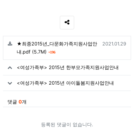
SNS 공유
관련자료
등록일
★최종2015년_다문화가족지원사업안
2021.01.29
파일크기
회 다운로드
내.pdf
(5.7M)
196
<여성가족부> 2015년 한부모가족지원사업안내
<여성가족부> 2015년 아이돌봄지원사업안내
댓글
0
개
등록된 댓글이 없습니다.