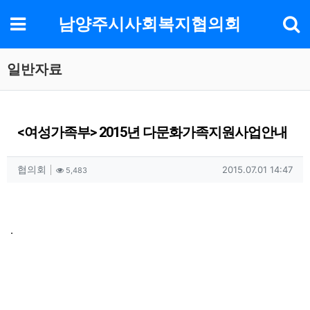
기
메뉴
남양주시사회복지협의회
일반자료
<여성가족부> 2015년 다문화가족지원사업안내
작성자 정보
작성
조회
작성일
협의회
2015.07.01 14:47
5,483
컨텐츠 정보
본문
.