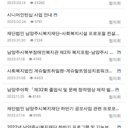
등록일
조회
등록자
2023.03.14
23262
협의회
시니어인턴십 사업 안내
등록일
조회
등록자
2023.02.24
5781
협의회
재단법인 남양주시복지재단-사회복지시설 프로포절 컨설팅 …
등록일
조회
등록자
2023.01.30
7224
협의회
남양주시북부장애인복지관 제2차 복지포럼-남양주시 장애인…
등록일
조회
등록자
2023.01.18
4745
협의회
사회복지법인 게슈탈트하일렌-게슈탈트영성치료워크샵(줌)
등록일
조회
등록자
2023.01.06
4403
협의회
남양주야학 「제32회 졸업식 및 문해 창작영상 제작 발…
등록일
조회
등록자
2022.11.25
6145
협의회
재단법인 남양주시복지재단 하반기 공모사업 관련 프로포절…
등록일
조회
등록자
2022.07.14
6165
협의회
2022년 남양주시복지재단 하반기 프로그램 및 기능보강…