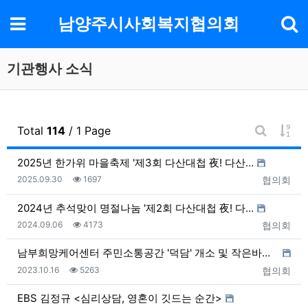
기
메뉴
남양주시사회복지협의회
기관행사 소식
게시
Total
114
/ 1 Page
게시판 검
2025년 한가위 마을축제 '제3회 다산대첩 夜! 다산…
등록일
조회
등록자
2025.09.30
1697
협의회
2024년 추석맞이 명절나눔 '제2회 다산대첩 夜! 다…
등록일
조회
등록자
2024.09.06
4173
협의회
남부희망케어센터 주민소통공간 '덕담' 개소 및 작은바자…
등록일
조회
등록자
2023.10.16
5263
협의회
EBS 김정규 <심리상담, 영혼이 깃드는 순간>