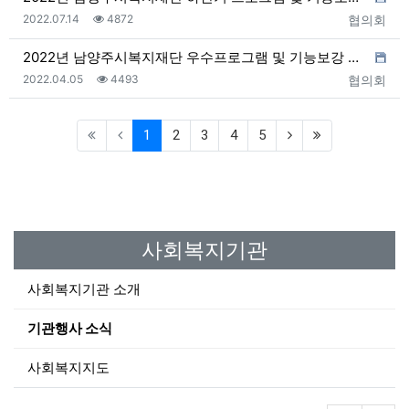
등록일
조회
등록자
2022.07.14
4872
협의회
2022년 남양주시복지재단 우수프로그램 및 기능보강 공…
등록일
조회
등록자
2022.04.05
4493
협의회
(current)
1
2
3
4
5
사회복지기관
사회복지기관 소개
기관행사 소식
사회복지지도