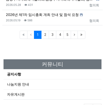
등록일
조회
등록자
2026.05.28
431
협의회
2026년 제1차 임시총회 개최 안내 및 참석 요청
등록일
조회
등록자
2026.05.19
586
협의회
(current)
1
2
3
4
5
커뮤니티
공지사항
나눔지원 안내
자유게시판