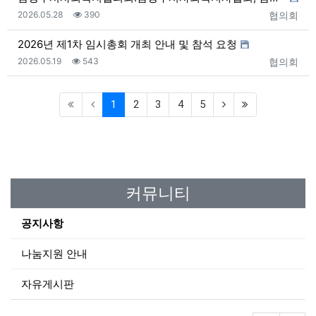
등록일
조회
등록자
2026.05.28
390
협의회
2026년 제1차 임시총회 개최 안내 및 참석 요청
등록일
조회
등록자
2026.05.19
543
협의회
(current)
1
2
3
4
5
커뮤니티
공지사항
나눔지원 안내
자유게시판