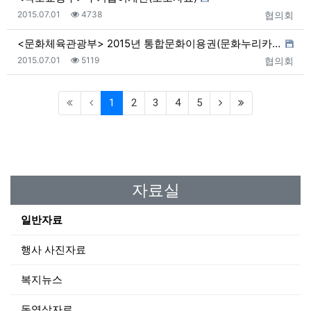
등록일
조회
등록자
2015.07.01
4738
협의회
<문화체육관광부> 2015년 통합문화이용권(문화누리카드…
등록일
조회
등록자
2015.07.01
5119
협의회
(current)
1
2
3
4
5
자료실
일반자료
행사 사진자료
복지뉴스
동영상자료