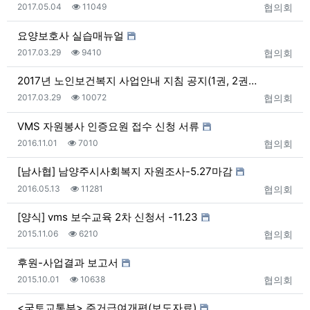
등록일
조회
등록자
2017.05.04
11049
협의회
요양보호사 실습매뉴얼
등록일
조회
등록자
2017.03.29
9410
협의회
2017년 노인보건복지 사업안내 지침 공지(1권, 2권…
등록일
조회
등록자
2017.03.29
10072
협의회
VMS 자원봉사 인증요원 접수 신청 서류
등록일
조회
등록자
2016.11.01
7010
협의회
[남사협] 남양주시사회복지 자원조사-5.27마감
등록일
조회
등록자
2016.05.13
11281
협의회
[양식] vms 보수교육 2차 신청서 -11.23
등록일
조회
등록자
2015.11.06
6210
협의회
후원-사업결과 보고서
등록일
조회
등록자
2015.10.01
10638
협의회
<국토교통부> 주거급여개편(보도자료)