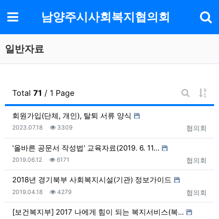
기
메뉴
남양주시사회복지협의회
일반자료
게시
Total
71
/ 1 Page
게시판 검
회원가입(단체, 개인), 탈퇴 서류 양식
등록일
조회
등록자
2023.07.18
3309
협의회
'올바른 공문서 작성법' 교육자료(2019. 6. 11…
등록일
조회
등록자
2019.06.12
6171
협의회
2018년 경기북부 사회복지시설(기관) 정보가이드
등록일
조회
등록자
2019.04.18
4279
협의회
[보건복지부] 2017 나에게 힘이 되는 복지서비스(복…