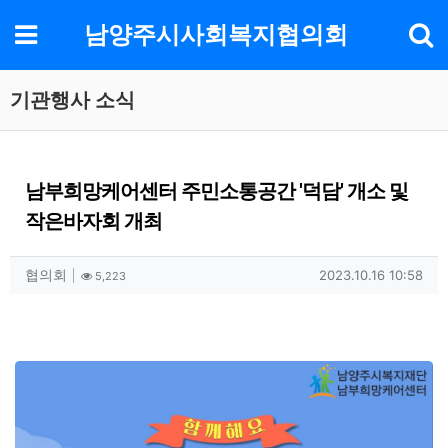
기
메뉴
남양주시사회복지협의회
기관행사 소식
남부희망케어센터 주민소통공간 '덕담' 개소 및
작은바자회 개최
작성자 정보
작성
조회
작성일
협의회
2023.10.16 10:58
5,223
컨텐츠 정보
본문