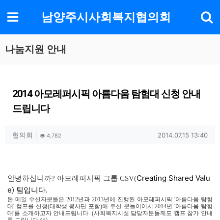
기
메뉴
남양주시사회복지협의회
나눔지원 안내
2014 아모레퍼시픽 아름다움 탐험대 신청 안내
드립니다
작성자 정보
작성
조회
작성일
협의회
2014.07.15 13:40
4,782
컨텐츠 정보
본문
C
reating
S
hared
V
alu
안녕하십니까? 아모레퍼시픽 그룹 CSV(
e) 팀입니다.
본 메일 수신자분들은 2012년과 2013년에 진행된 아모레퍼시픽 '아름다움 탐험
대' 캠프를 신청(대학생 봉사단 포함)해 주신 분들이어서 2014년 '아름다움 탐험
대'를 소개하고자 안내드립니다. (사회복지시설 담당자분들께도 캠프 참가 안내
를 드립니다.^^)