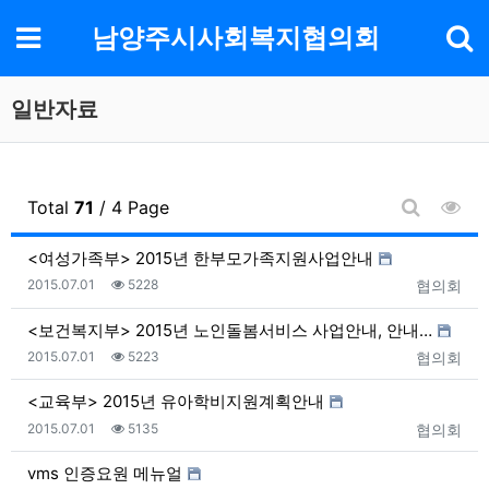
기
메뉴
남양주시사회복지협의회
일반자료
조회
Total
71
/ 4 Page
게시판 검
<여성가족부> 2015년 한부모가족지원사업안내
등록일
조회
등록자
2015.07.01
5228
협의회
<보건복지부> 2015년 노인돌봄서비스 사업안내, 안내…
등록일
조회
등록자
2015.07.01
5223
협의회
<교육부> 2015년 유아학비지원계획안내
등록일
조회
등록자
2015.07.01
5135
협의회
vms 인증요원 메뉴얼