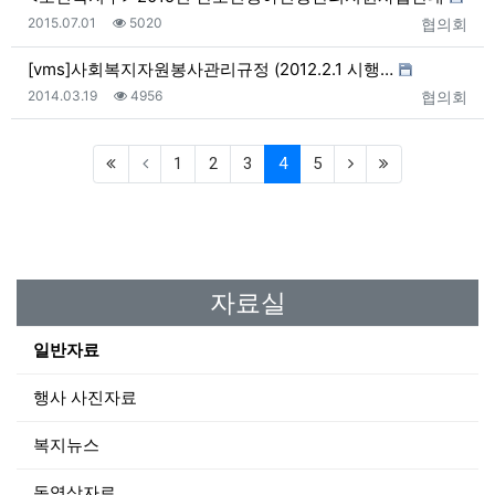
등록일
조회
등록자
2015.07.01
5020
협의회
[vms]사회복지자원봉사관리규정 (2012.2.1 시행…
등록일
조회
등록자
2014.03.19
4956
협의회
(current)
1
2
3
4
5
자료실
일반자료
행사 사진자료
복지뉴스
동영상자료