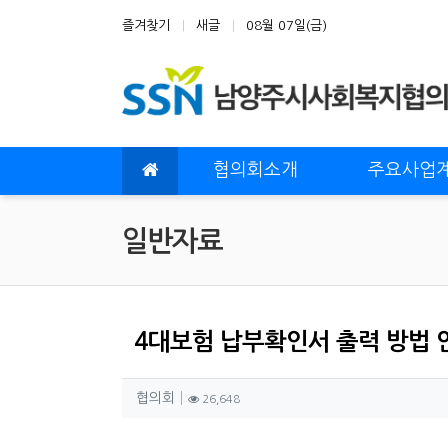
상단 네비
즐겨찾기
새글
08월 07일(금)
메인 메뉴
협의회소개
주요사업
일반자료
4대보험 납부확인서 출력 방법 
작성자 정보
작성
조회
협의회
26,648
컨텐츠 정보