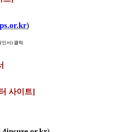
nps.or.kr
)
확인서) 클릭
서
터 사이트]
.4insure.or.kr
)