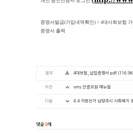
개인 공인인증서 로그인
증명서발급(가입내역확인) > 4대사회보험 
증명서 출력
관련자료
파일크기
첨부
4대보험_납입증명서.pdf
(116.9
이전
vms 인증요원 메뉴얼
다음
6.4 지방선거 남양주시 사회복지 
댓글
0
개