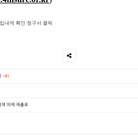
가입내역 확인 청구서 클릭
SNS 공유
회 다운로드
K)
115
정책 의제 제출표